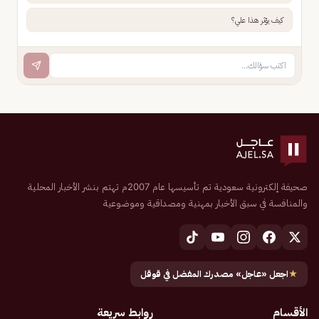
كيف يؤثر هذا علي؟
صحيفة إلكترونية سعودية تم تأسيسها عام 2007م تهتم بنشر الأخبار المحلية
والمنافسة في سبق الأخبار بمهنية ومصداقية وموضوعية
★
اجعل «عاجل» مصدرك المفضل في قوقل
الأقسام
روابط سريعة