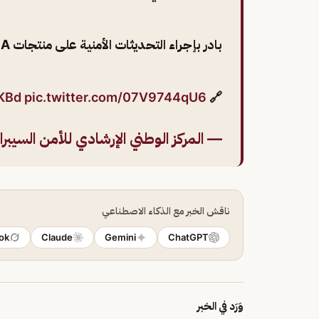
بادر بإجراء التحديثات الأمنية على منتجات NVIDIA.
eKBd
pic.twitter.com/07V9744qU6
🔗
— المركز الوطني الإرشادي للأمن السيبراني (@ERT
ناقش الخبر مع الذكاء الاصطناعي
ok
Claude
Gemini
ChatGPT
وَرَد في الخبر