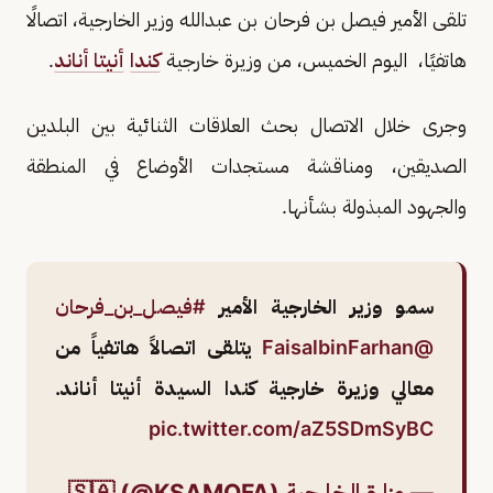
تلقى الأمير فيصل بن فرحان بن عبدالله وزير الخارجية، اتصالًا
هاتفيًا، اليوم الخميس، من وزيرة خارجية
كندا
أنيتا أناند
.
وجرى خلال الاتصال بحث العلاقات الثنائية بين البلدين
الصديقين، ومناقشة مستجدات الأوضاع في المنطقة
والجهود المبذولة بشأنها.
سمو وزير الخارجية الأمير
#فيصل_بن_فرحان
@FaisalbinFarhan
يتلقى اتصالاً هاتفياً من
معالي وزيرة خارجية كندا السيدة أنيتا أناند.
pic.twitter.com/aZ5SDmSyBC
—
وزارة الخارجية
🇸🇦 (@KSAMOFA)