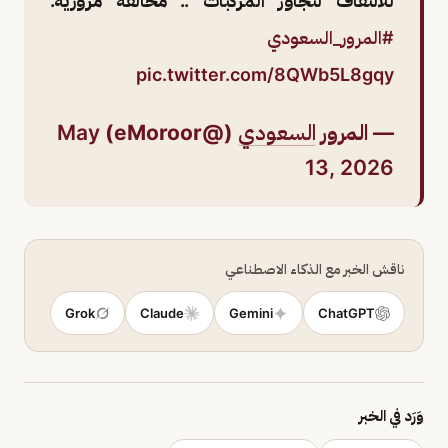
للالتفاف لتجاوز المركبات .. مخالفة مرورية.
#المرور_السعودي
pic.twitter.com/8QWb5L8gqy
— المرور
السعودي
(@eMoroor)
May
13, 2026
ناقش الخبر مع الذكاء الاصطناعي
Grok
Claude
Gemini
ChatGPT
وَرَد في الخبر