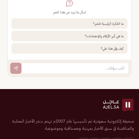
اسأل ما تريد عن هذا الخبر
ما الفكرة الرئيسية للخبر؟
ما هي أبرز الأرقام والإحصاءات؟
كيف يؤثر هذا علي؟
صحيفة إلكترونية سعودية تم تأسيسها عام 2007م تهتم بنشر الأخبار المحلية
والمنافسة في سبق الأخبار بمهنية ومصداقية وموضوعية