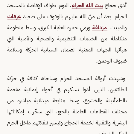
أدى حجاج
بيت الله الحرام
، اليوم، طواف الإفاضة بالمسجد
الحرام، بعد أن منّ الله عليهم بالوقوف على صعيد
عرفات
والمبيت ب
مزدلفة
ورمي جمرة العقبة الكبرى، وسط منظومة
متكاملة من الخدمات التنظيمية والصحية والأمنية التي
هيأتها الجهات المعنية؛ لضمان انسيابية الحركة وسلامة
ضيوف الرحمن.
وشهدت أروقة المسجد الحرام وساحاته كثافة في حركة
الطائفين، الذين أدوا نسكهم في أجواء إيمانية مفعمة
بالطمأنينة والخشوع، وسط متابعة ميدانية مباشرة من
مختلف القطاعات العاملة بالحج، التي سخّرت إمكاناتها
البشرية والتقنية لخدمة الحجاج وتيسير تنقلاتهم داخل الحرم
المكي الشريف.