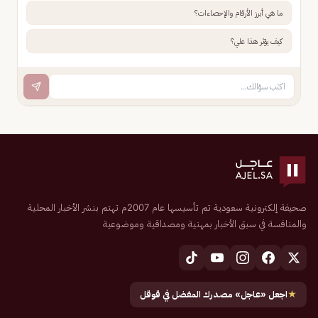
ما هي أبرز الأرقام والإحصاءات؟
كيف يؤثر هذا علي؟
صحيفة إلكترونية سعودية تم تأسيسها عام 2007م تهتم بنشر الأخبار المحلية
والمنافسة في سبق الأخبار بمهنية ومصداقية وموضوعية
★
اجعل «عاجل» مصدرك المفضل في قوقل