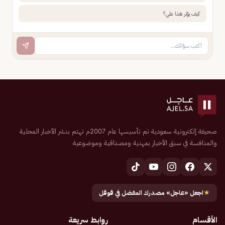
كيف يؤثر هذا علي؟
صحيفة إلكترونية سعودية تم تأسيسها عام 2007م تهتم بنشر الأخبار المحلية
والمنافسة في سبق الأخبار بمهنية ومصداقية وموضوعية
★
اجعل «عاجل» مصدرك المفضل في قوقل
الأقسام
روابط سريعة