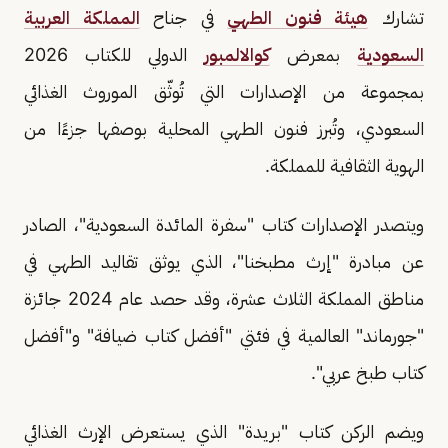
تشارك
هيئة فنون الطهي
في جناح
المملكة العربية
السعودية
بمعرض
كوالالمبور
الدولي للكتاب 2026
بمجموعة من الإصدارات التي تُوثّق الموروث الغذائي
السعودي، وتُبرز فنون الطهي المحلية بوصفها جزءًا من
الهوية الثقافية للمملكة.
ويتصدر الإصدارات كتاب "سفرة المائدة السعودية"، الصادر
عن مبادرة "إرث مطبخنا"، الذي يوثق تقاليد الطهي في
مناطق المملكة الثلاث عشرة، وقد حصد عام 2024 جائزة
"جورماند" العالمية في فئتي "أفضل كتاب ضيافة" و"أفضل
كتاب طبخ عربي".
ويضم الركن كتاب "بريدة" الذي يستعرض الإرث الغذائي