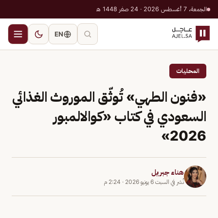
الجمعة، 7 أغسطس 2026 · 24 صفر 1448 هـ
EN
المحليات
«فنون الطهي» تُوثّق الموروث الغذائي
السعودي في كتاب «كوالالمبور
2026»
هناء جبريل
نُشر في
السبت 6 يونيو 2026
·
2:24 م