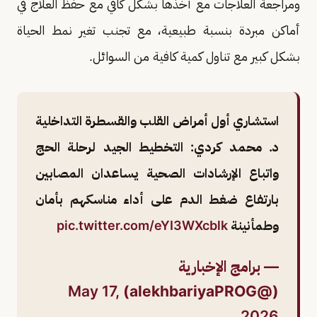
ومراجعة العلاجات مع أخذها بشكل كافي مع حفظ العلاج في
أماكن مبردة بنسبة طبيعية، مع تجنب تغير نمط الحياة
بشكل كبير مع تناول كمية كافية من السوائل.
استشاري أول أمراض القلب والقسطرة التداخلية
د. محمد كردي: التخطيط الجيد لرحلة الحج
واتباع الإرشادات الصحية يساعدان المصابين
بارتفاع ضغط الدم على أداء مناسكهم بأمان
وطمأنينة
pic.twitter.com/eYI3WXcblk
— برامج الإخبارية
May 17,
(@alekhbariyaPROG)
2026