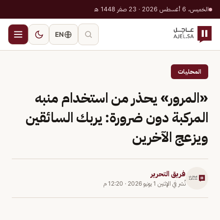
الخميس، 6 أغسطس 2026 · 23 صفر 1448 هـ
EN
المحليات
«المرور» يحذر من استخدام منبه
المركبة دون ضرورة: يربك السائقين
ويزعج الآخرين
فريق التحرير
نُشر في
الإثنين 1 يونيو 2026
·
12:20 م