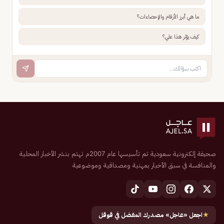
ما هي أبرز الأرقام والإحصاءات؟
كيف يؤثر هذا علي؟
صحيفة إلكترونية سعودية تم تأسيسها عام 2007م تهتم بنشر الأخبار المحلية
والمنافسة في سبق الأخبار بمهنية ومصداقية وموضوعية
★
اجعل «عاجل» مصدرك المفضل في قوقل