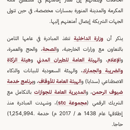
المكرمة والمدينة المنورة بمسارات مخصصة، في حين تتولى
الجهات الشريكة إيصال أمتعتهم إليها.
يذكر أن
وزارة الداخلية
تنفذ المبادرة في عامها الثامن
بالتعاون مع وزارات الخارجية، و
الصحة
، والحج والعمرة،
و
الإعلام
، و
الهيئة العامة للطيران المدني
و
هيئة الزكاة
والضريبة والجمارك
، والهيئة السعودية للبيانات والذكاء
الاصطناعي (سدايا) و
الهيئة العامة للأوقاف
، و
برنامج خدمة
ضيوف الرحمن
، و
المديرية العامة للجوازات
بالتكامل مع
الشريك الرقمي (
مجموعة stc
)، وشهدت المبادرة منذ
إطلاقها عام 1438 هـ / 2017 م) خدمة .1,254,994)
حاجا.