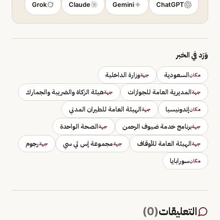
Grok
Claude
Gemini
ChatGPT
وَرَد في الخبر
السعودية
وزارة الداخلية
مكان
جهة
المديرية العامة للجوازات
هيئة الزكاة والضريبة والجمارك
جهة
جهة
إندونيسيا
الهيئة العامة للطيران المدني
مكان
جهة
برنامج خدمة ضيوف الرحمن
الصحة الواحدة
جهة
جهة
الهيئة العامة للأوقاف
مجموعة إس تي سي
رجوم
جهة
جهة
جهة
سورابايا
مكان
التعليقات
(
0
)