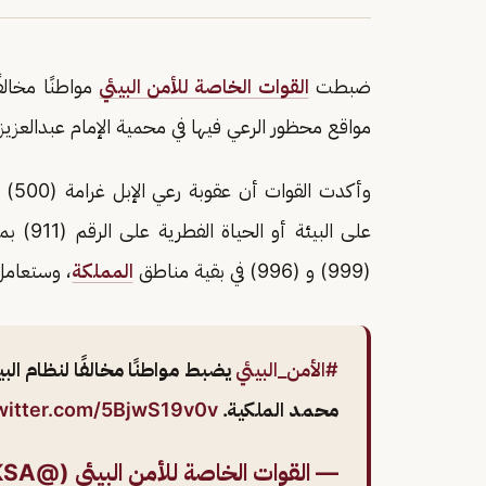
ضبطت
القوات الخاصة للأمن البيئي
مواقع محظور الرعي فيها في محمية الإمام عبدالعزي
وأكد
على البيئة أو الحياة الفطرية على الرقم (911) بمناطق مكة المكرمة والمدينة المنورة و
(999) و (996) في بقية مناطق
المملكة
، وستعامل 
#الأمن_البيئي
يضبط مواطنًا مخالفًا لنظام الب
محمد الملكية.
twitter.com/5BjwS19v0v
— القوات الخاصة للأمن البيئي (@SFES_KSA)