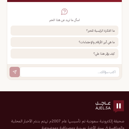
اسأل ما تريد عن هذا الخبر
ما الفكرة الرئيسية للخبر؟
ما هي أبرز الأرقام والإحصاءات؟
كيف يؤثر هذا علي؟
صحيفة إلكترونية سعودية تم تأسيسها عام 2007م تهتم بنشر الأخبار المحلية
والمنافسة في سبق الأخبار بمهنية ومصداقية وموضوعية