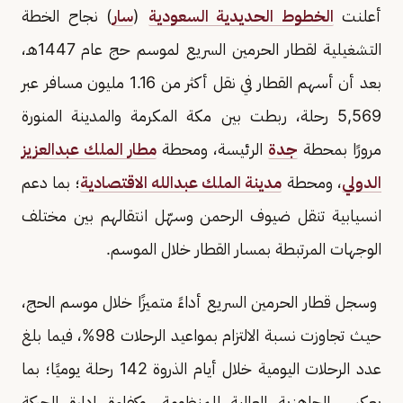
أعلنت
الخطوط الحديدية السعودية
(
سار
) نجاح الخطة
التشغيلية لقطار الحرمين السريع لموسم حج عام 1447هـ،
بعد أن أسهم القطار في نقل أكثر من 1.16 مليون مسافر عبر
5,569 رحلة، ربطت بين مكة المكرمة والمدينة المنورة
مرورًا بمحطة
جدة
الرئيسة، ومحطة
مطار الملك عبدالعزيز
الدولي
، ومحطة
مدينة الملك عبدالله الاقتصادية
؛ بما دعم
انسيابية تنقل ضيوف الرحمن وسهّل انتقالهم بين مختلف
الوجهات المرتبطة بمسار القطار خلال الموسم.
وسجل قطار الحرمين السريع أداءً متميزًا خلال موسم الحج،
حيث تجاوزت نسبة الالتزام بمواعيد الرحلات 98%، فيما بلغ
عدد الرحلات اليومية خلال أيام الذروة 142 رحلة يوميًا؛ بما
يعكس الجاهزية العالية للمنظومة، وكفاءة إدارة الحركة