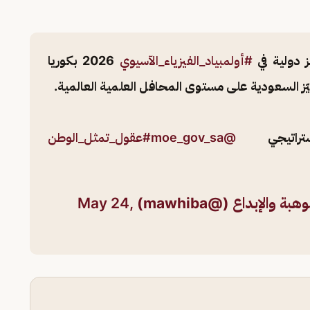
#أولمبياد_الفيزياء_الآسيوي
2026 بكوريا
ميّز السعودية على مستوى المحافل العلمية العالمية.
ستراتيجي
@moe_gov_sa
#عقول_تمثل_الوطن
الإبداع (@mawhiba)
May 24,