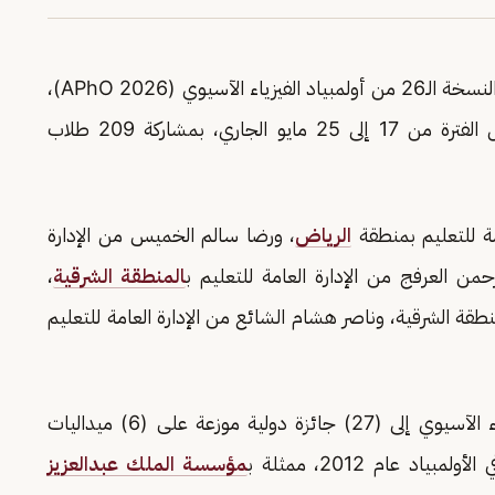
حقق المنتخب السعودي للفيزياء 5 جوائز دولية في النسخة الـ26 من أولمبياد الفيزياء الآسيوي (APhO 2026)،
بجمهورية كوريا، خلال الفترة من 17 إلى 25 مايو الجاري، بمشاركة 209 طلاب
مة للتعليم بمنطقة
الرياض
، ورضا سالم الخميس من الإدارة
من العرفج من الإدارة العامة للتعليم ب
المنطقة الشرقية
،
طقة الشرقية، وناصر هشام الشائع من الإدارة العامة للتعليم
وارتفع رصيد المملكة بهذا الفوز في أولمبياد الفيزياء الآسيوي إلى (27) جائزة دولية موزعة على (6) ميداليات
مؤسسة الملك عبدالعزيز