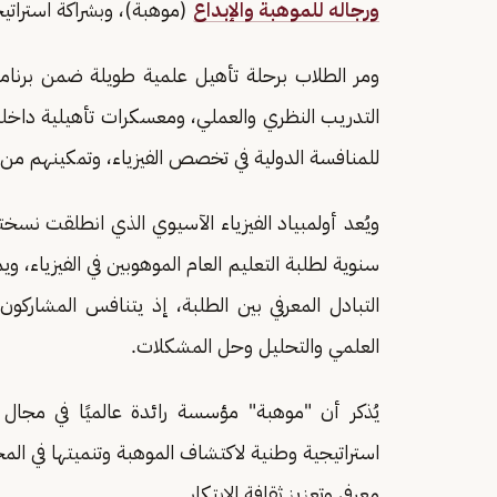
ورجاله للموهبة والإبداع
(موهبة)، وبشراكة استرات
ومر الطلاب برحلة تأهيل علمية طويلة ضمن برنام
التدريب النظري والعملي، ومعسكرات تأهيلية داخلي
للمنافسة الدولية في تخصص الفيزياء، وتمكينهم من ت
ويُعد أولمبياد الفيزياء الآسيوي الذي انطلقت نسخته الأولى عا
سنوية لطلبة التعليم العام الموهوبين في الفيزياء، و
التبادل المعرفي بين الطلبة، إذ يتنافس المشاركو
العلمي والتحليل وحل المشكلات.
يُذكر أن "موهبة" مؤسسة رائدة عالميًا في مجال
استراتيجية وطنية لاكتشاف الموهبة وتنميتها في المج
معرفي وتعزيز ثقافة الابتكار.