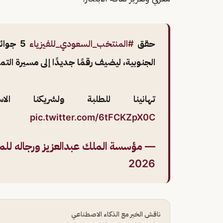
حقق
#المنتخب_السعودي_للفيزياء
5 جوائز دولية في
الجنوبية، ليضيف رقمًا جديدًا إلى مسيرة الت
تهانينا للطلبة ولشريكنا الا
pic.twitter.com/6tFCKZpX0C
— مؤسسة الملك عبدالعزيز ورجاله للموهبة و
2026
ناقش الخبر مع الذكاء الاصطناعي