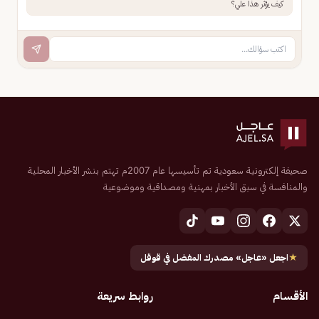
كيف يؤثر هذا علي؟
صحيفة إلكترونية سعودية تم تأسيسها عام 2007م تهتم بنشر الأخبار المحلية
والمنافسة في سبق الأخبار بمهنية ومصداقية وموضوعية
★
اجعل «عاجل» مصدرك المفضل في قوقل
الأقسام
روابط سريعة