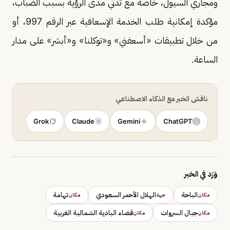
ومجاري السيول، خاصة مع تدني مدى الرؤية بسبب الضباب،
مؤكدة إمكانية طلب الخدمة الإسعافية عبر الرقم 997، أو
من خلال تطبيقات «أسعفني» و«توكلنا» و«أبشر» على مدار
الساعة.
ناقش الخبر مع الذكاء الاصطناعي
Grok
Claude
Gemini
ChatGPT
وَرَد في الخبر
الباحة
الهلال الأحمر السعودي
تهامة
مكان
جهة
مكان
جبال السروات
قضاء البادية الشمالية الغربية
مكان
مكان