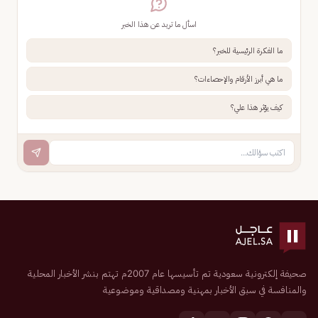
اسأل ما تريد عن هذا الخبر
ما الفكرة الرئيسية للخبر؟
ما هي أبرز الأرقام والإحصاءات؟
كيف يؤثر هذا علي؟
صحيفة إلكترونية سعودية تم تأسيسها عام 2007م تهتم بنشر الأخبار المحلية
والمنافسة في سبق الأخبار بمهنية ومصداقية وموضوعية