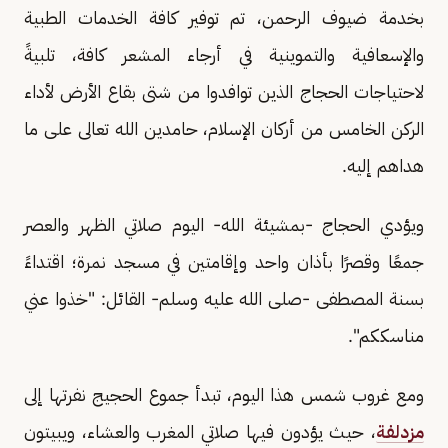
بخدمة ضيوف الرحمن، تم توفير كافة الخدمات الطبية
والإسعافية والتموينية في أرجاء المشعر كافة، تلبيةً
لاحتياجات الحجاج الذين توافدوا من شتى بقاع الأرض لأداء
الركن الخامس من أركان الإسلام، حامدين الله تعالى على ما
هداهم إليه.
ويؤدي الحجاج -بمشيئة الله- اليوم صلاتي الظهر والعصر
جمعًا وقصرًا بأذان واحد وإقامتين في مسجد نمرة؛ اقتداءً
بسنة المصطفى -صلى الله عليه وسلم- القائل: "خذوا عني
مناسككم".
ومع غروب شمس هذا اليوم، تبدأ جموع الحجيج نفرتها إلى
مزدلفة
، حيث يؤدون فيها صلاتي المغرب والعشاء، ويبيتون