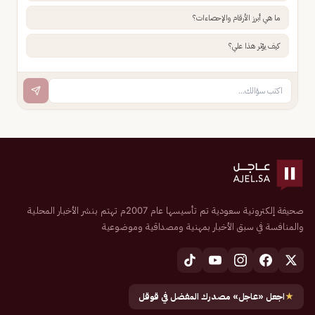
ما هي أبرز الأرقام والإحصاءات؟
كيف يؤثر هذا علي؟
صحيفة إلكترونية سعودية تم تأسيسها عام 2007م تهتم بنشر الأخبار المحلية
والمنافسة في سبق الأخبار بمهنية ومصداقية وموضوعية
★
اجعل «عاجل» مصدرك المفضل في قوقل