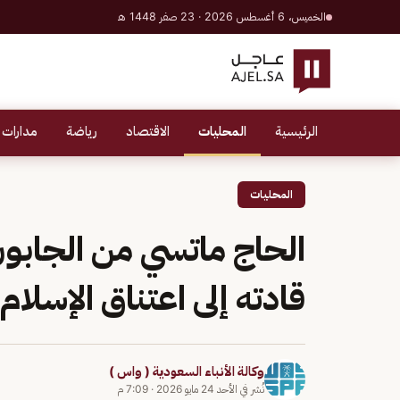
الخميس، 6 أغسطس 2026 · 23 صفر 1448 هـ
الرئيسية
المحليات
الاقتصاد
رياضة
مدارات 
المحليات
الحاج ماتسي من الجابو
قادته إلى اعتناق الإسلام
وكالة الأنباء السعودية ( واس )
نُشر في
الأحد 24 مايو 2026
·
7:09 م