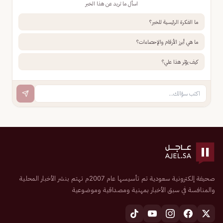
اسأل ما تريد عن هذا الخبر
ما الفكرة الرئيسية للخبر؟
ما هي أبرز الأرقام والإحصاءات؟
كيف يؤثر هذا علي؟
صحيفة إلكترونية سعودية تم تأسيسها عام 2007م تهتم بنشر الأخبار المحلية
والمنافسة في سبق الأخبار بمهنية ومصداقية وموضوعية