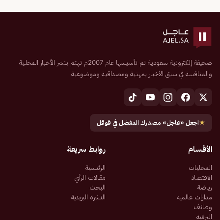
صحيفة إلكترونية سعودية تم تأسيسها عام 2007م تهتم بنشر الأخبار المحلية
والمنافسة في سبق الأخبار بمهنية ومصداقية وموضوعية
★
اجعل «عاجل» مصدرك المفضل في قوقل
الأقسام
روابط سريعة
المحليات
الرئيسية
الاقتصاد
مقالات الرأي
رياضة
البحث
مدارات عالمية
النشرة البريدية
وظائف
الترفيه