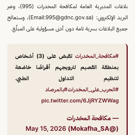
بلاغات المديرية العامة لمكافحة المخدرات (995)، وعبر
البريد الإلكتروني: (Email:
995@gdnc.gov.sa
)، وستعالج
جميع البلاغات بسرية تامة دون أدنى مسؤولية على المبلّغ.
#مكافحة_المخدرات
تقبض على (3) أشخاص
بمنطقة القصيم لترويجهم أقراصًا خاضعة
لتنظيم التداول الطبي.
#الحرب_على_المخدرات
#بالمرصاد
pic.twitter.com/6JjRYZWWag
— مكافحة المخدرات
May 15, 2026
(@Mokafha_SA)