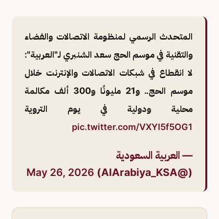
المتحدث الرسمي لمنظومة الاتصالات والفضاء
والتقنية في موسم الحج سعد الشنبري لـ"العربية":
لا انقطاع في شبكات الاتصالات والإنترنت خلال
موسم الحج.. و21 مليونًا و300 ألف مكالمة
محلية ودولية في يوم التروية
pic.twitter.com/VXYl5f5OG1
— العربية السعودية
May 26, 2026
(@AlArabiya_KSA)