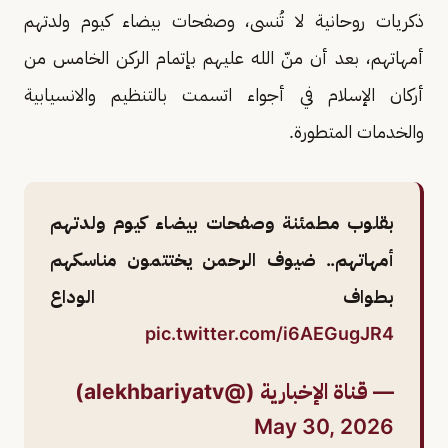
ذكريات روحانية لا تُنسى، وصفحات بيضاء كيوم ولدتهم
أمهاتهم، بعد أن منّ الله عليهم بإتمام الركن الخامس من
أركان الإسلام في أجواء اتسمت بالتنظيم والانسيابية
والخدمات المتطورة.
بقلوب مطمئنة وصفحات بيضاء كيوم ولدتهم
أمهاتهم.. ضيوف الرحمن يختتمون مناسكهم
بطواف الوداع
pic.twitter.com/i6AEGugJR4
— قناة الإخبارية (@alekhbariyatv)
May 30, 2026