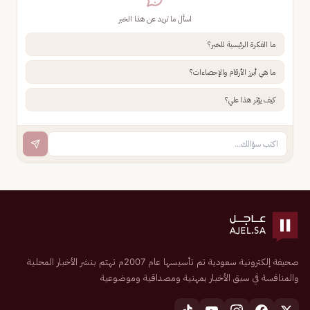
اسأل ما تريد عن هذا الخبر
ما الفكرة الرئيسية للخبر؟
ما هي أبرز الأرقام والإحصاءات؟
كيف يؤثر هذا علي؟
صحيفة إلكترونية سعودية تم تأسيسها عام 2007م تهتم بنشر الأخبار المحلية
والمنافسة في سبق الأخبار بمهنية ومصداقية وموضوعية