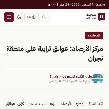
الجمعة، 7 أغسطس 2026 · 24 صفر 1448 هـ
EN
المحليات
مركز الأرصاد: عوالق ترابية على منطقة
نجران
وكالة الأنباء السعودية ( واس )
نُشر في
السبت 9 مايو 2026
·
10:56 ص
نبّه المركز الوطني للأرصاد، اليوم السبت، من تكوّن عوالق