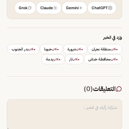
Grok
Claude
Gemini
ChatGPT
وَرَد في الخبر
منطقة نجران
شرورة
حبونا
بدر الجنوب
مكان
مكان
مكان
مكان
محافظة خباش
ثار
يدمة
مكان
مكان
مكان
التعليقات
(
0
)