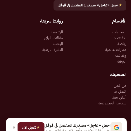
★
اجعل «عاجل» مصدرك المفضل في قوقل
الأقسام
روابط سريعة
المحليات
الرئيسية
الاقتصاد
مقالات الرأي
رياضة
البحث
مدارات عالمية
النشرة البريدية
وظائف
الترفيه
الصحيفة
من نحن
اتصل بنا
أعلن معنا
سياسة الخصوصية
اجعل «عاجل» مصدرك المفضل في قوقل
★
جميع الحقوق محفوظة لـ شركة إيجاز للنشر الإلكتروني المالكة لصحيفة عاجل
تفعيل الآن
لتظهر أخبارنا أولاً ضمن «أهم الأخبار» في نتائج البحث