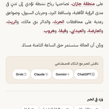
على
منطقة جازان
، تصاحبها رياح نشطة تؤدي إلى تدنٍ في
مدى الرؤية الأفقية، وتساقط البرد، وجريان السيول، وصواعق
رعدية على محافظات
الحرث
، والدائر بني مالك، و
الريث
،
و
العارضة
، و
العيدابي
، و
فيفا
، و
هروب
.
وبيَّن أن الحالة ستستمر حتى الساعة الثامنة مساءً.
ناقش الخبر مع الذكاء الاصطناعي
Grok
Claude
Gemini
ChatGPT
وَرَد في الخبر