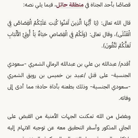
قصاصًا بأحد الجناة في
منطقة حائل
، فيما يلي نصه:
قال الله تعالى: (يَا أَيُّهَا الَّذِينَ آَمَنُوا كُتِبَ عَلَيْكُمُ الْقِصَاصُ فِي
الْقَتْلَى)، وقال تعالى: (وَلَكُمْ فِي الْقِصَاصِ حَيَاةٌ يَاْ أُولِيْ الأَلْبَابِ
لَعَلَّكُمْ تَتَّقُونَ).
أقدم/ عبدالله بن علي بن عبدالله الرمالي الشمري -سعودي
الجنسية- على قتل /عبيد بن خميس بن رويق الشمري
-سعودي الجنسية- وذلك بطعنه بأداة حادة؛ مما أدى إلى
وفاته.
وبفضل من الله تمكنت الجهات الأمنية من القبض على
الجاني المذكور وأسفر التحقيق معه عن توجيه الاتهام إليه