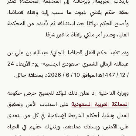
بارتكاب الجريمة، وبإحالته إلى المحكمة المختصة؛ صدر
بحقه حكم يقضي بثبوت ما نسب إليه وقتله قصاصًا،
وأصبح الحكم نهائيًا بعد استئنافه ثم تأييده من المحكمة
العليا، وصدر أمر ملكي بإنفاذ ما تقرر شرعًا.
وتم تنفيذ حكم القتل قصاصًا بالجاني/ عبدالله بن علي بن
عبدالله الرمالي الشمري -سعودي الجنسية- يوم الأربعاء 24
/ 12 / 1447هـ الموافق 10 / 6 / 2026م بمنطقة حائل.
ووزارة الداخلية إذ تعلن ذلك لتؤكد للجميع حرص حكومة
المملكة العربية السعودية
على استتباب الأمن وتحقيق
العدل وتنفيذ أحكام الشريعة الإسلامية في كل من يتعدى
على الآمنين ويسفك دماءهم، وينتهك حقهم في الحياة