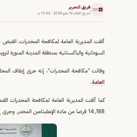
فريق التحرير
نُشر في
الثلاثاء 19 مايو 2026
·
12:44 م
ألقت المديرية العامة لمكافحة المخدرات، القبض
السودانية والباكستانية بمنطقة المدينة المنورة لترويجهم 5 كيلوجرامات من مادة الحشيش
وقالت "مكافحة المخدرات"، إنه جرى إيقاف المخالف
العامة
.
كما ألقت المديرية العامة لمكافحة المخدرات ال
14,188 قرصا من مادة الإمفيتامين المخدر. وجرى إيقافه واتخاذ الإجراءات النظامية بحقه، وإحالته إلى النيابة.