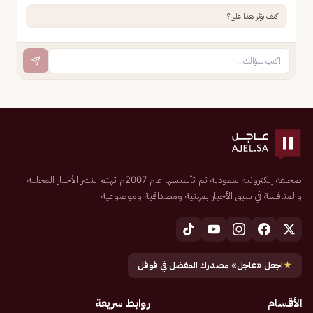
كيف يؤثر هذا علي؟
صحيفة إلكترونية سعودية تم تأسيسها عام 2007م تهتم بنشر الأخبار المحلية
والمنافسة في سبق الأخبار بمهنية ومصداقية وموضوعية
★
اجعل «عاجل» مصدرك المفضل في قوقل
الأقسام
روابط سريعة