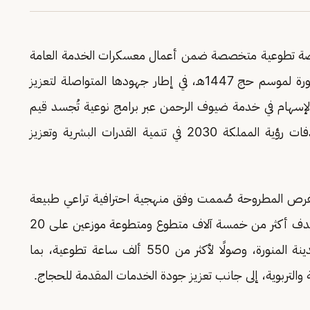
رصة تطوعية متخصصة ضمن أعمال معسكرات الخدمة العامة
والمدينة المنورة لموسم حج 1447هـ، في إطار جهودها المتواصلة لتعزيز
الإسهام في خدمة ضيوف الرحمن عبر برامج نوعية تُجسد قيم
العطاء والانتماء والعمل الجماعي، وتواكب مستهدفات رؤية المملكة 2030 في تنمية القدرات البشرية وتعزيز
رص المطروحة صُممت وفق منهجية احترافية تراعي طبيعة
العمل الكشفي والخدمي داخل المعسكرات, وتستهدف أكثر من خمسة آلاف متطوع ومتطوعة موزعين على 20
معسكرًا في مكة المكرمة والمشاعر المقدسة والمدينة المنورة، وصولًا لأكثر من 550 ألف ساعة تطوعية، بما
ية والتربوية، إلى جانب تعزيز جودة الخدمات المقدمة للحجاج.