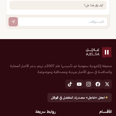
كيف يؤثر هذا علي؟
صحيفة إلكترونية سعودية تم تأسيسها عام 2007م تهتم بنشر الأخبار المحلية
والمنافسة في سبق الأخبار بمهنية ومصداقية وموضوعية
★
اجعل «عاجل» مصدرك المفضل في قوقل
الأقسام
روابط سريعة