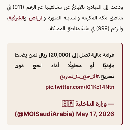
ودعت إلى المبادرة بالإبلاغ عن مخالفيها عبر الرقم (911) في
مناطق مكة المكرمة والمدينة المنورة و
الرياض
و
الشرقية
،
والرقم (999) في بقية مناطق المملكة.
غرامة مالية تصل إلى (20,000) ريال لمن يضبط
مؤديًا أو محاولًا أداء الحج دون
تصريح.
#لا_حج_بلا_تصريح
pic.twitter.com/l01Kc14Ntn
— وزارة الداخلية 🇸🇦
(@MOISaudiArabia)
May 17, 2026