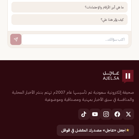
ما هي أبرز الأرقام والإحصاءات؟
كيف يؤثر هذا علي؟
صحيفة إلكترونية سعودية تم تأسيسها عام 2007م تهتم بنشر الأخبار المحلية
والمنافسة في سبق الأخبار بمهنية ومصداقية وموضوعية
★
اجعل «عاجل» مصدرك المفضل في قوقل