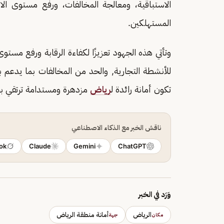
الاستباقية، ومعالجة المخالفات، ورفع مستوى الام
المستهلكين.
وتأتي هذه الجهود تعزيزًا لكفاءة الرقابة ورفع مستو
للأنشطة التجارية, والحد من المخالفات بما يدعم ب
تكون أمانة رائدة ل
رياض
مزدهرة ومستدامة ترتقي بج
ناقش الخبر مع الذكاء الاصطناعي
ok
Claude
Gemini
ChatGPT
وَرَد في الخبر
الرياض
أمانة منطقة الرياض
مكان
جهة