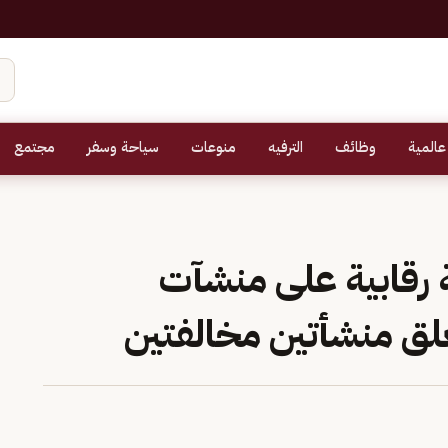
عالمية
وظائف
الترفيه
منوعات
سياحة وسفر
مجتمع
 رقابية على منشآت
لق منشأتين مخالفتين