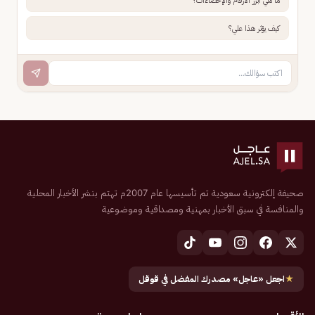
ما هي أبرز الأرقام والإحصاءات؟
كيف يؤثر هذا علي؟
صحيفة إلكترونية سعودية تم تأسيسها عام 2007م تهتم بنشر الأخبار المحلية
والمنافسة في سبق الأخبار بمهنية ومصداقية وموضوعية
★
اجعل «عاجل» مصدرك المفضل في قوقل