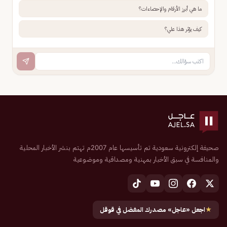
ما هي أبرز الأرقام والإحصاءات؟
كيف يؤثر هذا علي؟
صحيفة إلكترونية سعودية تم تأسيسها عام 2007م تهتم بنشر الأخبار المحلية
والمنافسة في سبق الأخبار بمهنية ومصداقية وموضوعية
★
اجعل «عاجل» مصدرك المفضل في قوقل