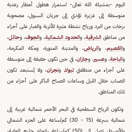
اليوم -بمشيئة الله تعالى- استمرار هطول أمطار رعدية
متوسطة إلى غزيرة تؤدي إلى جريان السيول، مصحوبة
بزخات من البرد ورياح نشطة مثيرة للأتربة والغبار على أجزاء
من مناطق
الشرقية
، و
الحدود الشمالية
، و
الجوف
، و
حائل
،
و
القصيم
، و
الرياض
، والمدينة المنورة، ومكة المكرمة،
و
الباحة
، و
عسير
، و
جازان
، في حين تكون خفيفة إلى متوسطة
على أجزاء من منطقتي
تبوك
و
نجران
، ولا يُستبعد تكون
الضباب خلال الليل وساعات الصباح الباكر على أجزاء من
تلك المناطق.
وتكون الرياح السطحية في البحر الأحمر شمالية غربية إلى
شمالية بسرعة (15 - 30) كم/ساعة على الجزء الشمالي
والأوسط، تصل إلى (50) كم/ساعة باتجاه خليج العقبة،