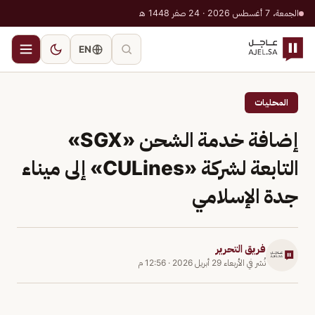
الجمعة، 7 أغسطس 2026 · 24 صفر 1448 هـ
EN
المحليات
إضافة خدمة الشحن «SGX»
التابعة لشركة «CULines» إلى ميناء
جدة الإسلامي
فريق التحرير
نُشر في
الأربعاء 29 أبريل 2026
·
12:56 م