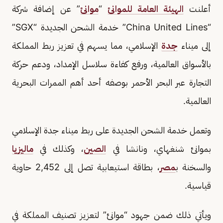
أعلنت
الهيئة العامة للموانئ
“
موانئ
” عن إضافة شركة
“China United Lines” خدمة الشحن الجديدة “SGX”
إلى ميناء
جدة
الإسلامي، مما يسهم في تعزيز ربط المملكة
بالأسواق العالمية، ورفع كفاءة سلاسل الإمداد، ودعم حركة
التجارة عبر البحر الأحمر بوصفه أحد أهم الممرات البحرية
العالمية.
وتعمل خدمة الشحن الجديدة على ربط ميناء جدة الإسلامي
بموانئ شنغهاي، ونانشا في
الصين
، وكذلك في
ماليزيا
والسخنة ب
مصر
، بطاقة استيعابية تصل إلى 2,452 حاوية
قياسية.
ويأتي ذلك ضمن جهود “موانئ” لتعزيز تصنيف المملكة في