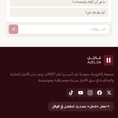
ما هي أبرز الأرقام والإحصاءات؟
كيف يؤثر هذا علي؟
صحيفة إلكترونية سعودية تم تأسيسها عام 2007م تهتم بنشر الأخبار المحلية
والمنافسة في سبق الأخبار بمهنية ومصداقية وموضوعية
★
اجعل «عاجل» مصدرك المفضل في قوقل