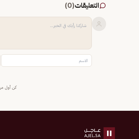
التعليقات
(
0
)
كن أول من 