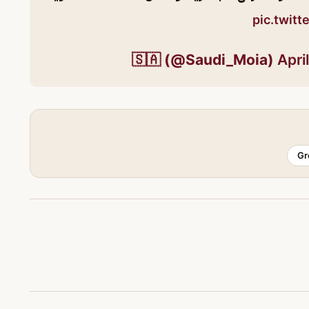
pic.twit
Apri
Gr