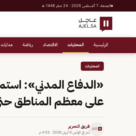
الجمعة، 7 أغسطس 2026 · 24 صفر 1448 هـ
الرئيسية
المحليات
الاقتصاد
رياضة
مدارات 
المحليات
«الدفاع المدني»: استمر
على معظم المناطق حتى
فريق التحرير
نُشر في
الإثنين 6 أبريل 2026
·
4:53 م