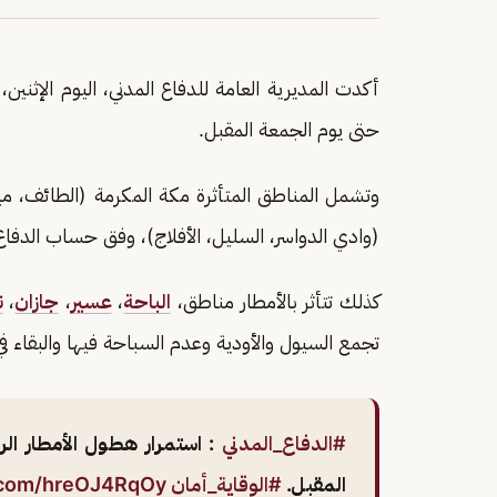
أكدت المديرية العامة للدفاع المدني، اليوم الإثن
حتى يوم الجمعة المقبل.
وتشمل المناطق المتأثرة مكة المكرمة (الطائف، ميس
(وادي الدواسر، السليل، الأفلاج)، وفق حساب الدفا
كذلك تتأثر بالأمطار مناطق،
الباحة
،
عسير
،
جازان
،
ن
تجمع السيول والأودية وعدم السباحة فيها والبقاء في
#الدفاع_المدني
: استمرار هطول الأمطار ا
المقبل.
#الوقاية_أمان
r.com/hreOJ4RqOy