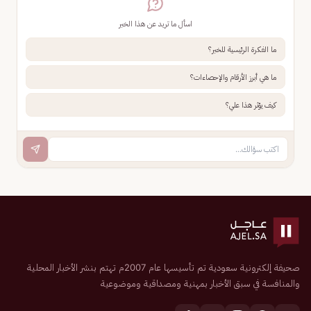
اسأل ما تريد عن هذا الخبر
ما الفكرة الرئيسية للخبر؟
ما هي أبرز الأرقام والإحصاءات؟
كيف يؤثر هذا علي؟
صحيفة إلكترونية سعودية تم تأسيسها عام 2007م تهتم بنشر الأخبار المحلية
والمنافسة في سبق الأخبار بمهنية ومصداقية وموضوعية