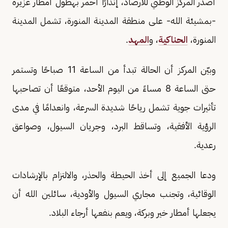
أصدر المركز الوطني للأرصاد، إنذارًا أحمر بهطول أمطار غزيرة
-بمشيئة الله- على منطقة المدينة المنورة، تشمل المدينة
المنورة،
الحناكية
، و
المهد
.
وبيّن المركز أن الحالة تبدأ من الساعة 11 صباحًا وتستمر
حتى الساعة 8 مساءً من اليوم الأحد، متوقعًا أن تصاحبها
تأثيرات جوية تشمل رياحًا شديدة السرعة، وانعدامًا في مدى
الرؤية الأفقية، وتساقط البرد، وجريان السيول، وصواعق
رعدية.
ودعا الجميع إلى أخذ الحيطة والحذر، والالتزام بالإرشادات
الوقائية، وتجنب مجاري السيول والأودية، سائلين الله أن
يجعلها أمطار خير وبركة، ويعم بنفعها أرجاء البلاد.