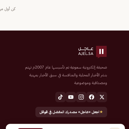
كن أول من 
صحيفة إلكترونية سعودية تم تأسيسها عام 2007م تهتم
بنشر الأخبار المحلية والمنافسة في سبق الأخبار بمهنية
ومصداقية وموضوعية
★
اجعل «عاجل» مصدرك المفضل في قوقل