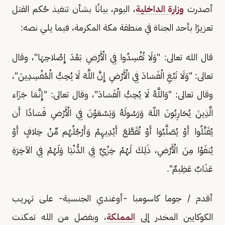
أصدرت
وزارة الداخلية
، اليوم، بيانًا بشأن تنفيذ حُكم القتل
تعزيرًا بأحد الجناة في منطقة مكة المكرمة، فيما يلي نصه:
قال الله تعالى: "وَلَا تُفْسِدُوا فِي الْأَرْضِ بَعْدَ إِصْلاحِهَا"، وقال
تعالى: "وَلَا تَبْغِ الْفَسَادَ فِي الْأَرْضِ إِنَّ اللَّهَ لَا يُحِبُّ الْمُفْسِدِينَ"،
وقال تعالى: "وَاللَّهُ لَا يُحِبُّ الْفَسَادَ"، وقال تعالى: "إِنَّمَا جَزَاء
الَّذِينَ يُحَارِبُونَ اللّهَ وَرَسُولَهُ وَيَسْعَوْنَ فِي الْأَرْضِ فَسَادًا أَن
يُقَتَّلُوا أَوْ يُصَلَّبُوا أَوْ تُقَطَّعَ أَيْدِيهِمْ وَأَرْجُلُهُم مِّنْ خِلافٍ أَوْ
يُنفَوْا مِنَ الْأَرْضِ، ذَلِكَ لَهُمْ خِزْيٌ فِي الدُّنْيَا وَلَهُمْ فِي الآخِرَةِ
عَذَابٌ عَظِيمٌ".
أقدم / جوما كاسومبا -أوغندي الجنسية- على تهريب
الكوكايين المخدر إلى
المملكة
، وبفضل من الله تمكنت