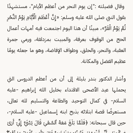
وقال فضيلته :"إن يوم النحر من أعظم الأيام"، مستشهدًا
بقول النبي صلى الله عليه وسلم: «إِنَّ أَعْظَمَ الْأَيَّامِ يَوْمُ النَّحْرِ
ثُمَّ يَوْمُ الْقَرِّ»، مبينًا أن هذا اليوم اجتمعت فيه أمهات أعمال
الحج من الوقوف بعرفة، والمبيت بمزدلفة، ورمي جمرة
العقبة، والنحر، والحلق، وطواف الإفاضة، وهو ما جعله يومًا
عظيم الفضل والمكانة.
وأشار الدكتور بندر بليلة إلى أن من أعظم الدروس التي
يحملها عيد الأضحى الاقتداء بخليل الله إبراهيم -عليه
السلام- في كمال التوحيد والطاعة والتسليم لله تعالى،
مستعرضًا قصة ابتلائه بذبح ابنه إسماعيل -عليه السلام-،
حين قال سبحانه: ﴿فَلَمَّا بَلَغَ مَعَهُ ٱلسَّعۡيَ قَالَ يَـٰبُنَيَّ إِنِّيٓ أَرَىٰ