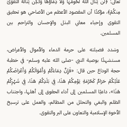
تعالى: ﴿لَن يَنَالَ ٱللَّهَ لُحُومُهَا وَلَا دِمَآؤُهَا وَلَـٰكِن يَنَالُهُ ٱلتَّقۡوَىٰ
مِنكُمۡ﴾، مؤكدًا أن المقصود الأعظم من الأضاحي هو تحقيق
التقوى وإحياء معاني البذل والإحسان والتراحم بين
المسلمين.
وشدد فضيلته على حرمة الدماء والأموال والأعراض،
مستشهدًا بوصية النبي -صلى الله عليه وسلم- في خطبة
حجة الوداع حين قال: «فَإِنَّ دِمَاءَكُمْ وَأَمْوَالَكُمْ وَأَعْرَاضَكُمْ
عَلَيْكُمْ حَرَامٌ كَحُرْمَةِ يَوْمِكُمْ هَذَا، فِي بَلَدِكُمْ هَذَا، فِي شَهْرِكُمْ
هَذَا»، داعيًا المسلمين إلى أداء الحقوق إلى أهلها، واجتناب
الظلم والبغي والتحلل من المظالم، والعمل على ترسيخ
الأخوة الإسلامية والتعاون على البر والتقوى.