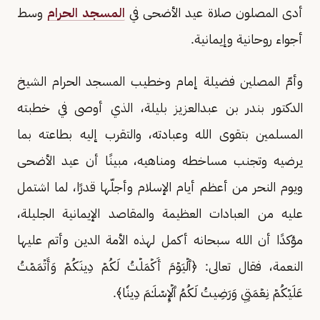
أدى المصلون صلاة عيد الأضحى في
المسجد الحرام
وسط
أجواء روحانية وإيمانية.
وأمّ المصلين فضيلة إمام وخطيب المسجد الحرام الشيخ
الدكتور بندر بن عبدالعزيز بليلة، الذي أوصى في خطبته
المسلمين بتقوى الله وعبادته، والتقرب إليه بطاعته بما
يرضيه وتجنب مساخطه ومناهيه، مبينًا أن عيد الأضحى
ويوم النحر من أعظم أيام الإسلام وأجلّها قدرًا، لما اشتمل
عليه من العبادات العظيمة والمقاصد الإيمانية الجليلة،
مؤكدًا أن الله سبحانه أكمل لهذه الأمة الدين وأتم عليها
النعمة، فقال تعالى: ﴿ٱلۡيَوۡمَ أَكۡمَلۡتُ لَكُمۡ دِينَكُمۡ وَأَتۡمَمۡتُ
عَلَيۡكُمۡ نِعۡمَتِي وَرَضِيتُ لَكُمُ ٱلۡإِسۡلَـٰمَ دِينٗا﴾.