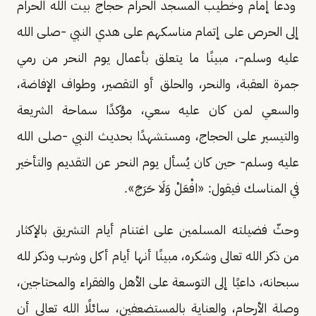
ودعا إمام وخطيب المسجد الحرام حجاج بيت الله الحرام
إلى الحرص على إتمام مناسكهم على هدي النبي -صلى الله
عليه وسلم-، مبينًا ما يتعلق بأعمال يوم النحر من رمي
جمرة العقبة، والنحر، والحلق أو التقصير، وطواف الإفاضة،
والسعي لمن كان عليه سعي، مؤكدًا سماحة الشريعة
والتيسير على الحجاج، ومستشهدًا بحديث النبي -صلى الله
عليه وسلم- حين كان يُسأل يوم النحر عن التقديم والتأخير
في المناسك فيقول: «افْعَلْ وَلَا حَرَجَ».
وحثّ فضيلته المسلمين على اغتنام أيام التشريق بالإكثار
من ذكر الله تعالى وشكره، مبينًا أنها أيام أكل وشرب وذكر لله
سبحانه، داعيًا إلى التوسعة على الأهل والفقراء والمحتاجين،
وصلة الأرحام، والعناية بالمستضعفين، سائلًا الله تعالى أن