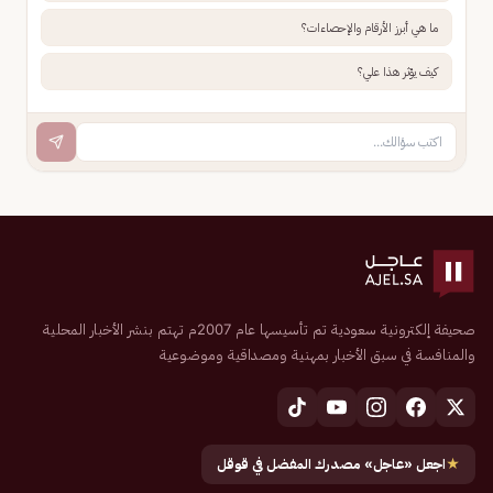
ما هي أبرز الأرقام والإحصاءات؟
كيف يؤثر هذا علي؟
صحيفة إلكترونية سعودية تم تأسيسها عام 2007م تهتم بنشر الأخبار المحلية
والمنافسة في سبق الأخبار بمهنية ومصداقية وموضوعية
★
اجعل «عاجل» مصدرك المفضل في قوقل