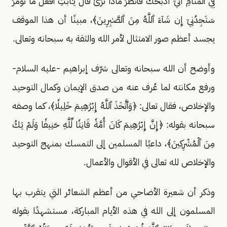
فِي ٱلۡمَنَامِ أَنِّيٓ أَذۡبَحُكَ فَٱنظُرۡ مَاذَا تَرَىٰۚ قَالَ يَـٰٓأَبَتِ ٱفۡعَلۡ مَا تُؤۡمَرُۖ
سَتَجِدُنِيٓ إِن شَآءَ ٱللَّهُ مِنَ ٱلصَّـٰبِرِينَ﴾، مبينًا أن هذا الموقف
يجسد أعظم صور الامتثال لأمر الله والثقة به سبحانه وتعالى.
وأوضح أن الله سبحانه وتعالى شرّف إبراهيم -عليه السلام-
ورفع مكانته لما عُرف عنه من صدق الإيمان وكمال التوحيد
والإخلاص، فقال تعالى: ﴿وَٱتَّخَذَ ٱللَّهُ إِبۡرَٰهِيمَ خَلِيلٗا﴾، كما وصفه
سبحانه بقوله: ﴿إِنَّ إِبۡرَٰهِيمَ كَانَ أُمَّةٗ قَانِتٗا لِّلَّهِ حَنِيفٗا وَلَمۡ يَكُ
مِنَ ٱلۡمُشۡرِكِينَ﴾، داعيًا المسلمين إلى التمسك بمنهج التوحيد
والإخلاص لله تعالى في الأقوال والأعمال.
وذكر أن شعيرة الأضاحي من أعظم الشعائر التي يتقرب بها
المسلمون إلى الله في هذه الأيام المباركة، مستشهدًا بقوله