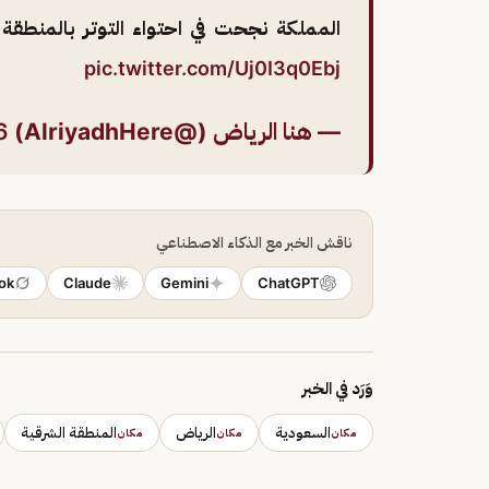
المملكة نجحت في احتواء التوتر بالمنطقة
pic.twitter.com/Uj0I3q0Ebj
— هنا الرياض (@AlriyadhHere)
6
ناقش الخبر مع الذكاء الاصطناعي
ok
Claude
Gemini
ChatGPT
وَرَد في الخبر
السعودية
الرياض
المنطقة الشرقية
مكان
مكان
مكان