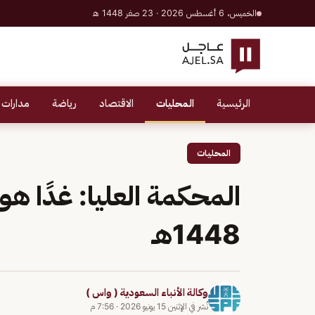
الخميس، 6 أغسطس 2026 · 23 صفر 1448 هـ
الرئيسية
المحليات
الاقتصاد
رياضة
مدارات 
المحليات
المحكمة العليا: غدًا هو 
1448هـ
وكالة الأنباء السعودية ( واس )
نُشر في
الإثنين 15 يونيو 2026
·
7:56 م