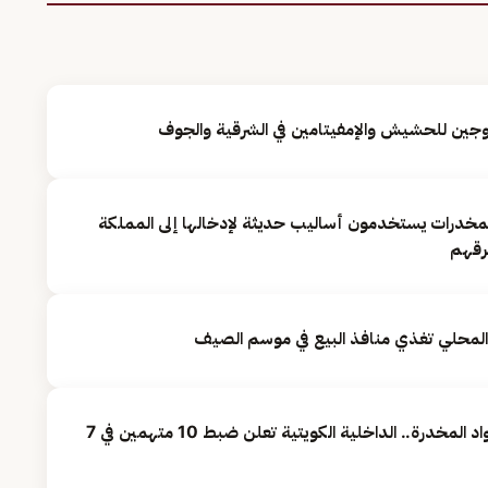
ين للحشيش والإمفيتامين في الشرقية والجوف
لمخدرات يستخدمون أساليب حديثة لإدخالها إلى المملكة
رقهم
بحوزتهم كميات متنوعة من المواد المخدرة.. الداخلية الكويتية تعلن ضبط 10 متهمين في 7