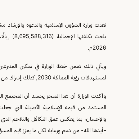
نفذت وزارة الشؤون الإسلامية والدعوة والإرشاد مشاريع بناء (3502) مسجد و
2026م.
ويأتي ذلك ضمن خطة الوزارة في تمكين المتبرعين 
لمستهدفات رؤية المملكة 2030, كذلك إشراك من يرغب في فعل الخير والمشاركة المجتمعية.
وأكدت الوزارة أن هذا المنجز يجسد أن المجتمع السع
المستمد من قيمه الإسلامية الأصيلة التي جعلت 
والإحسان، بما يعكس عمق التكافل والتلاحم الذي يت
-أيدها الله- من دعم ورعاية لكل ما يعزز قيم المسؤ