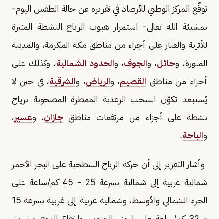
توقّع المركز الوطني للأرصاد في تقريره عن حالة الطقس اليوم-
بمشيئة الله تعالى- استمرار هبوب الرياح النشطة المثيرة
للأتربة والغبار على أجزاء من مناطق مكة المكرمة، والمدينة
المنورة، و
حائل
، و
الجوف
، و
الحدود الشمالية
، وكذلك على
أجزاء من مناطق
القصيم
، و
الرياض
، و
الشرقية
، في حين لا
يُستبعد تكوّن السحب الرعدية الممطرة المصحوبة برياح
نشطة على أجزاء من مرتفعات مناطق
جازان
، و
عسير
،
و
الباحة
.
وأشار التقرير إلى أن حركة الرياح السطحية على البحر الأحمر
شمالية غربية إلى شمالية بسرعة 25 - 45 كم/ساعة على
الجزء الشمالي والأوسط، وشمالية غربية إلى غربية بسرعة 15
- 32 كم/ساعة على الجزء الجنوبي، وارتفاع الموج من متر